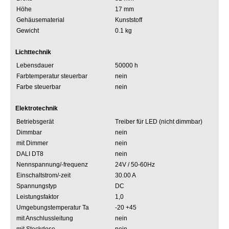
Höhe
17 mm
Gehäusematerial
Kunststoff
Gewicht
0.1 kg
Lichttechnik
Lebensdauer
50000 h
Farbtemperatur steuerbar
nein
Farbe steuerbar
nein
Elektrotechnik
Betriebsgerät
Treiber für LED (nicht dimmbar)
Dimmbar
nein
mit Dimmer
nein
DALI DT8
nein
Nennspannung/-frequenz
24V / 50-60Hz
Einschaltstrom/-zeit
30.00 A
Spannungstyp
DC
Leistungsfaktor
1,0
Umgebungstemperatur Ta
-20 +45
mit Anschlussleitung
nein